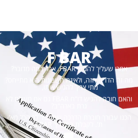
F BAR
אמרו שעליך להגיש FBAR. אבל במה מדובר?
מה זה הדו”ח הזה, ולאיזה חשבונות הוא מתייחס?
מתי צריך להגיש אותו,
והאם חובה להגיש דו”ח FBAR גם אם מעולם לא
גרת בארה”ב?
הכנו עבורך חוברת הדרכה שתסביר לך הכל מא’-
ת’. לקבלת המדריך FBAR