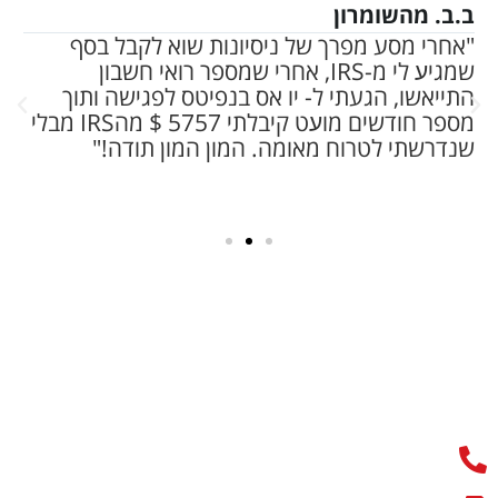
ב.ב. מהשומרון
נ.
"אחרי מסע מפרך של ניסיונות שוא לקבל בסף
"נ
שמגיﬠ לי מ-IRS, אחרי שמספר רואי חשבון
אח
התייאשו, הגעתי ל- יו אס בנפיטס לפגישה ותוך
נב
מספר חודשים מוﬠט קיבלתי 5757 $ מהIRS מבלי
רב
שנדרשתי לטרוח מאומה. המון המון תודה!"
בנ
עב
בש
צרו קשר
03-616-0741